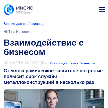
Лич
ны
Версия для слабовидящих
й
каб
НИТУ МИСИС
Новости
ине
т
Взаимодействие с
бизнесом
30 МАРТА 2023 ГОДА
Взаимодействие с бизнесом
Стеклокерамическое защитное покрытие
повысит срок службы
металлоконструкций в несколько раз