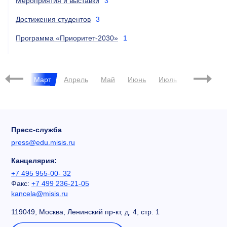
Мероприятия и выставки
3
Достижения студентов
3
Программа «Приоритет-2030»
1
023
евраль
Март
Апрель
Май
Июнь
Июль
Август
Пресс-служба
press@edu.misis.ru
Канцелярия:
+7 495 955-00- 32
Факс:
+7 499 236-21-05
kancela@misis.ru
119049, Москва, Ленинский пр-кт, д. 4, стр. 1