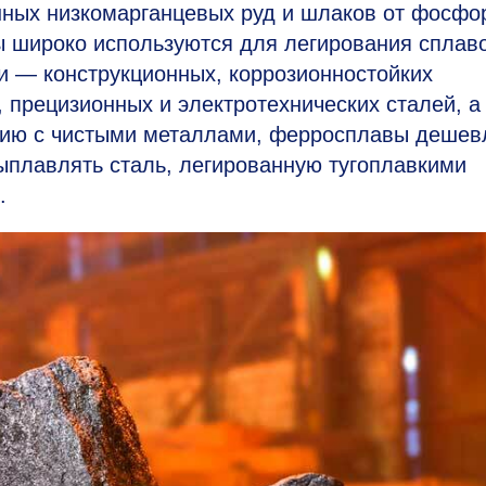
нных низкомарганцевых руд и шлаков от фосфо
 широко используются для легирования сплав
 — конструкционных, коррозионностойких
 прецизионных и электротехнических сталей, а
нию с чистыми металлами, ферросплавы дешев
выплавлять сталь, легированную тугоплавкими
.