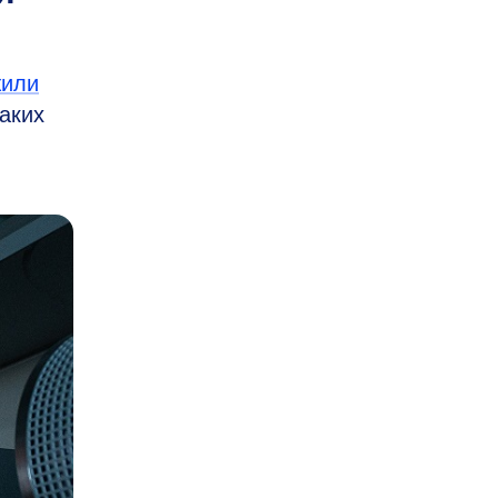
жили
аких