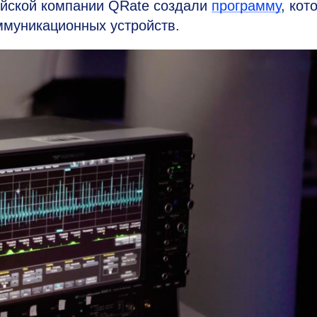
йской компании QRate создали
программу
, кот
муникационных устройств.