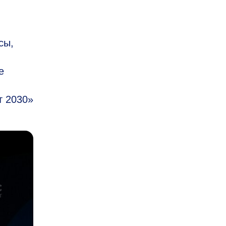
сы,
е
т 2030»