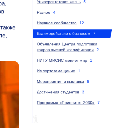
Университетская жизнь
5
ра,
ов
Разное
4
Научное сообщество
12
 также
Взаимодействие с бизнесом
7
ле,
Объявления Центра подготовки
кадров высшей квалификации
2
НИТУ МИСИС меняет мир
1
Импортозамещение
1
Мероприятия и выставки
6
Достижения студентов
3
Программа «Приоритет-2030»
7