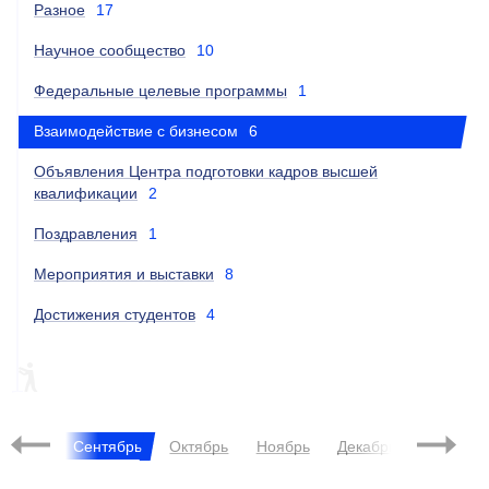
Разное
17
Научное сообщество
10
Федеральные целевые программы
1
Взаимодействие с бизнесом
6
Объявления Центра подготовки кадров высшей
квалификации
2
Поздравления
1
Мероприятия и выставки
8
Достижения студентов
4
ПИЛОТНЫЙ ПРОЕКТ
2025
Август
Сентябрь
Октябрь
Ноябрь
Декабрь
Февр