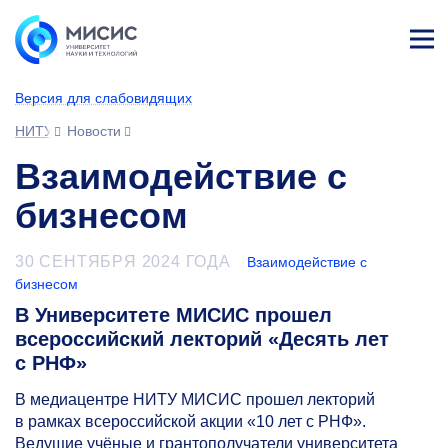
Лич
ны
Версия для слабовидящих
й
каб
НИТУ МИСИС
Новости
ине
т
Взаимодействие с
бизнесом
30 СЕНТЯБРЯ 2024 ГОДА
Взаимодействие с
бизнесом
В Университете МИСИС прошел
всероссийский лекторий «Десять лет
с РНФ»
В медиацентре НИТУ МИСИС прошел лекторий
в рамках всероссийской акции «10 лет с РНФ».
Ведущие учёные и грантополучатели университета