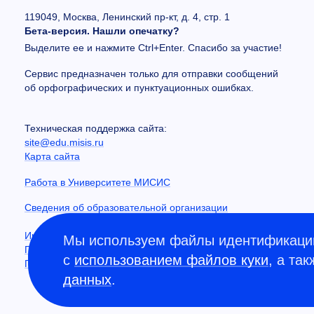
119049, Москва, Ленинский пр-кт, д. 4, стр. 1
Бета-версия. Нашли опечатку?
Выделите ее и нажмите Ctrl+Enter. Спасибо за участие!
Сервис предназначен только для отправки сообщений
об орфографических и пунктуационных ошибках.
Техническая поддержка сайта:
site@edu.misis.ru
Карта сайта
Работа в Университете МИСИС
Сведения об образовательной организации
Информация о закупках
Мы используем файлы идентификации
Противодействие коррупции
с
использованием файлов куки
, а та
Политика конфиденциальности
данных
.