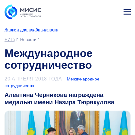
Лич
ны
Версия для слабовидящих
й
каб
НИТУ МИСИС
Новости
ине
т
Международное
сотрудничество
20 АПРЕЛЯ 2018 ГОДА
Международное
сотрудничество
Алевтина Черникова награждена
медалью имени Назира Тюрякулова