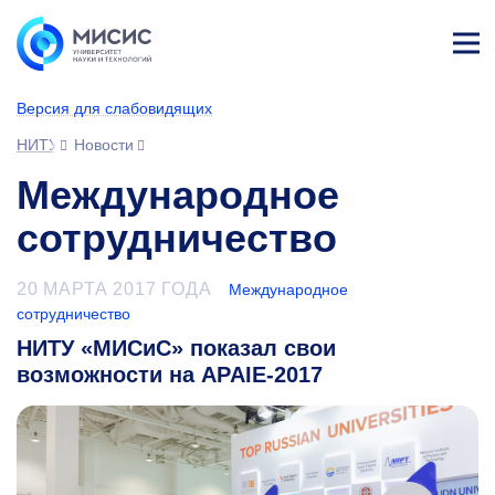
Лич
ны
Версия для слабовидящих
й
каб
НИТУ МИСИС
Новости
ине
т
Международное
сотрудничество
20 МАРТА 2017 ГОДА
Международное
сотрудничество
НИТУ «МИСиС» показал свои
возможности на APAIE-2017