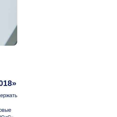
018»
держать
новые