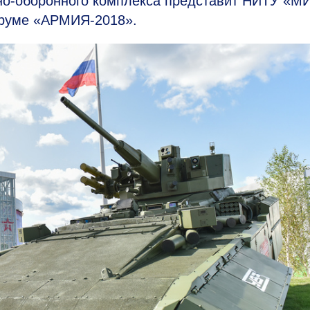
но-оборонного комплекса представит НИТУ «М
оруме «АРМИЯ-2018».