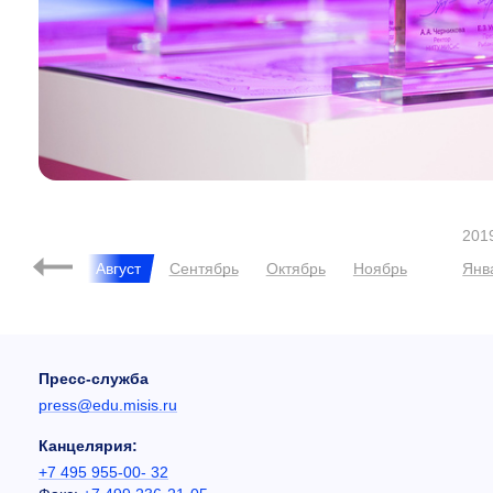
201
ь
Июль
Август
Сентябрь
Октябрь
Ноябрь
Янв
Пресс-служба
press@edu.misis.ru
Канцелярия:
+7 495 955-00- 32