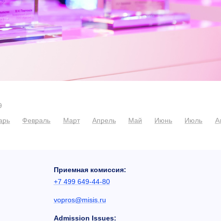
9
арь
Февраль
Март
Апрель
Май
Июнь
Июль
А
Приемная комиссия:
+7 499 649-44-80
vopros@misis.ru
Admission Issues: