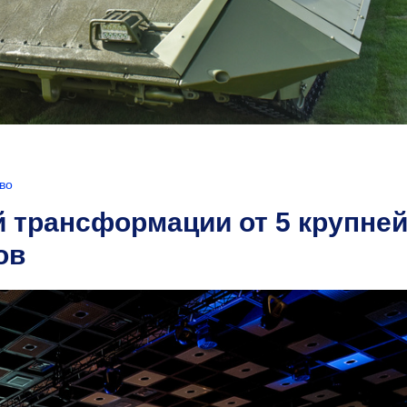
во
 трансформации от 5 крупне
ов