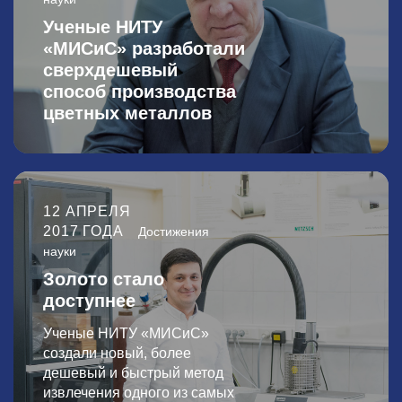
Ученые НИТУ
«МИСиС» разработали
сверхдешевый
способ производства
цветных металлов
12 АПРЕЛЯ
2017 ГОДА
Достижения
науки
Золото стало
доступнее
Ученые НИТУ «МИСиС»
создали
новый, более
дешевый и быстрый метод
извлечения одного из самых