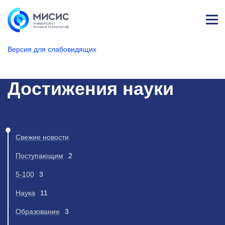
Лич
ны
Версия для слабовидящих
й
каб
НИТУ МИСИС
Новости
ине
т
Достижения науки
Свежие новости
Поступающим
2
5-100
3
Наука
11
Образование
3