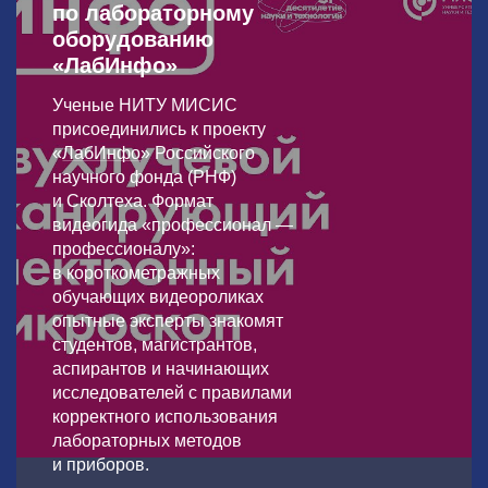
по лабораторному
оборудованию
«ЛабИнфо»
Ученые НИТУ МИСИС
присоединились к проекту
«
ЛабИнфо
» Российского
научного фонда (РНФ)
и Сколтеха. Формат
видеогида «профессионал —
профессионалу»:
в короткометражных
обучающих видеороликах
опытные эксперты знакомят
студентов, магистрантов,
аспирантов и начинающих
исследователей с правилами
корректного использования
лабораторных методов
и приборов.