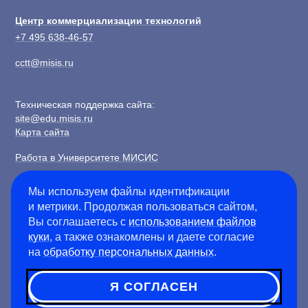
Центр коммерциализации технологий
+7 495 638-46-57
cctt@misis.ru
Техническая поддержка сайта:
site@edu.misis.ru
Карта сайта
Работа в Университете МИСИС
Сведения об образовательной организации
Мы используем файлы идентификации
и метрики. Продолжая пользоваться сайтом,
Информация о закупках
Вы соглашаетесь с
использованием файлов
Противодействие коррупции
куки
, а также ознакомлены и даете согласие
Политика конфиденциальности
на
обработку персональных данных
.
Я СОГЛАСЕН
©
2026
Университет науки и технологий МИСИС