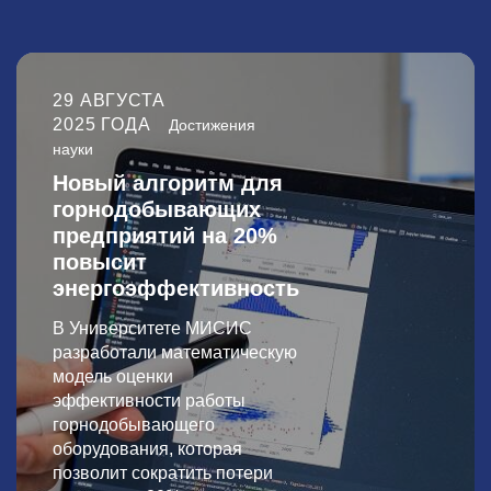
29 АВГУСТА
2025 ГОДА
Достижения
науки
Новый алгоритм для
горнодобывающих
предприятий на 20%
повысит
энергоэффективность
В Университете МИСИС
разработали математическую
модель оценки
эффективности работы
горнодобывающего
оборудования, которая
позволит сократить потери