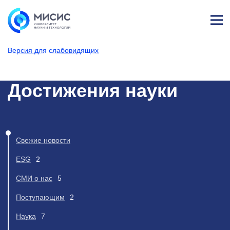
Лич
ны
Версия для слабовидящих
й
каб
НИТУ МИСИС
Новости
ине
т
Достижения науки
Свежие новости
ESG
2
СМИ о нас
5
Поступающим
2
Наука
7