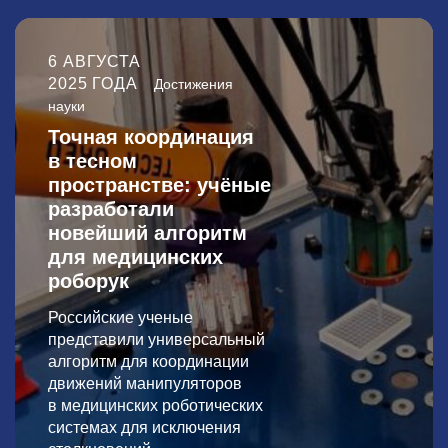
6 АВГУСТА
2025 ГОДА
Достижения
науки
Точная координация
в тесном
пространстве: учёные
разработали
новейший алгоритм
для медицинских
роборук
Российские ученые
представили универсальный
алгоритм для координации
движений манипуляторов
в медицинских роботических
системах для исключения