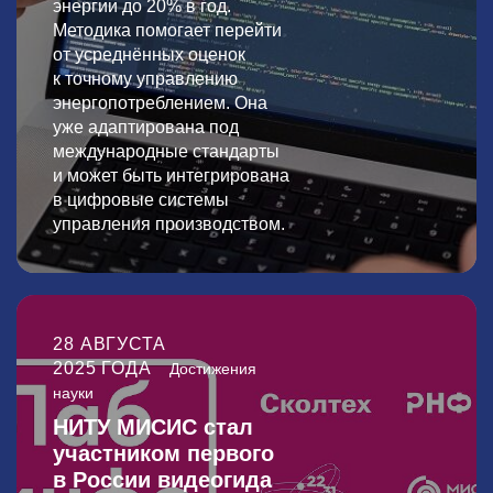
энергии до 20% в год.
Методика помогает перейти
от усреднённых оценок
к точному управлению
энергопотреблением. Она
уже адаптирована под
международные стандарты
и может быть интегрирована
в цифровые системы
управления производством.
28 АВГУСТА
2025 ГОДА
Достижения
науки
НИТУ МИСИС стал
участником первого
в России видеогида