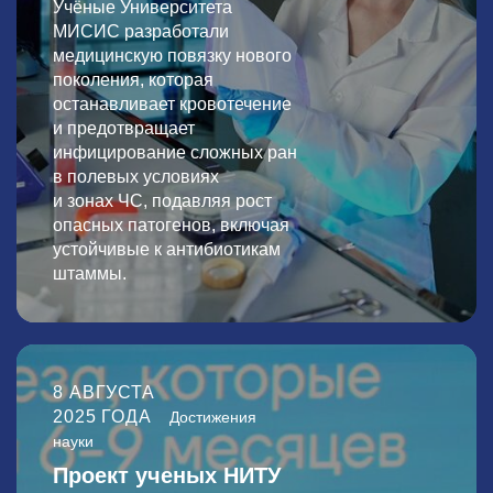
Учёные Университета
МИСИС разработали
медицинскую повязку нового
поколения, которая
останавливает кровотечение
и предотвращает
инфицирование сложных ран
в полевых условиях
и зонах ЧС, подавляя рост
опасных патогенов, включая
устойчивые к антибиотикам
штаммы.
8 АВГУСТА
2025 ГОДА
Достижения
науки
Проект ученых НИТУ