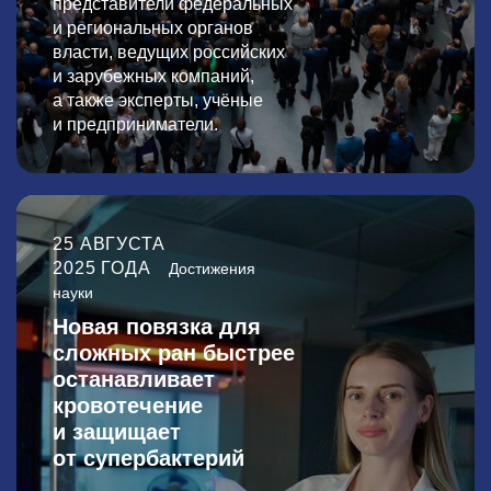
представители федеральных
и региональных органов
власти, ведущих российских
и зарубежных компаний,
а также эксперты, учёные
и предприниматели.
25 АВГУСТА
2025 ГОДА
Достижения
науки
Новая повязка для
сложных ран быстрее
останавливает
кровотечение
и защищает
от супербактерий