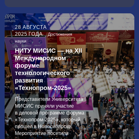
28 АВГУСТА
2025 ГОДА
Достижения
науки
НИТУ МИСИС — на XII
Международном
форуме
технологического
развития
«Технопром-2025»
Представители Университета
МИСИС приняли участие
в деловой программе форума
«Технопром-2025», который
прошел в Новосибирске.
Мероприятие посетили