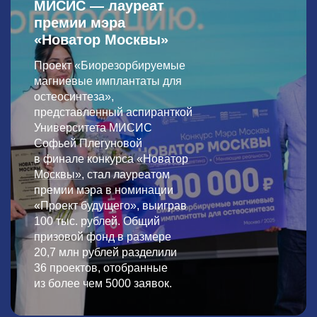
МИСИС — лауреат
премии мэра
«Новатор Москвы»
Проект «Биорезорбируемые
магниевые имплантаты для
остеосинтеза»,
представленный аспиранткой
Университета МИСИС
Софьей Плегуновой
в финале конкурса
«Новатор
Москвы»
, стал лауреатом
премии мэра в номинации
«Проект будущего», выиграв
100 тыс. рублей. Общий
призовой фонд в размере
20,7 млн рублей разделили
36 проектов, отобранные
из более чем 5000 заявок.