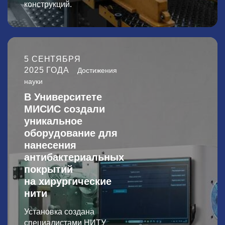
конструкций.
5 СЕНТЯБРЯ
2025 ГОДА
Достижения
науки
В Университете
МИСИС создали
уникальное
оборудование для
нанесения
антибактериальных
покрытий
на хирургические
нити
Установка создана
специалистами НИТУ