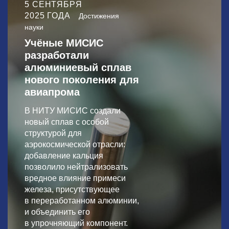
5 СЕНТЯБРЯ
2025 ГОДА
Достижения
науки
Учёные МИСИС
разработали
алюминиевый сплав
нового поколения для
авиапрома
В НИТУ МИСИС создали
новый сплав с особой
структурой для
аэрокосмической отрасли:
добавление кальция
позволило нейтрализовать
вредное влияние примеси
железа, присутствующее
в переработанном алюминии,
и объединить его
в упрочняющий компонент.