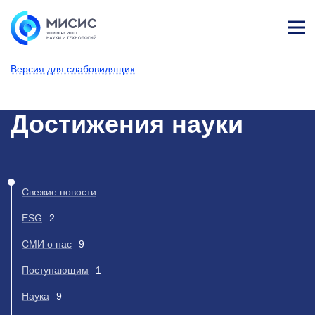
Лич
ны
Версия для слабовидящих
й
каб
НИТУ МИСИС
Новости
ине
т
Достижения науки
Свежие новости
ESG
2
СМИ о нас
9
Поступающим
1
Наука
9