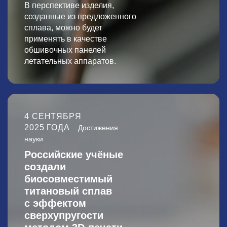
В перспективе изделия,
созданные из предложенного
сплава, можно будет
применять в качестве
обшивочных панелей
летательных аппаратов.
4 СЕНТЯБРЯ
2025 ГОДА
Достижения
науки
Российские учёные
создали
биосовместимый
титановый сплав
с эффектом
сверхупругости