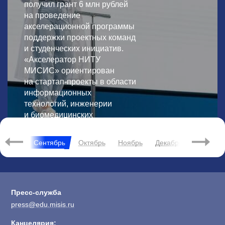
получил грант 6 млн рублей
на проведение
акселерационной программы
поддержки проектных команд
и студенческих инициатив.
«Акселератор НИТУ
МИСИС» ориентирован
на стартап-проекты в области
информационных
технологий, инженерии
и биомедицинских
технологий.
2026
Август
Сентябрь
Октябрь
Ноябрь
Декабрь
Янва
Пресс-служба
press@edu.misis.ru
Канцелярия: