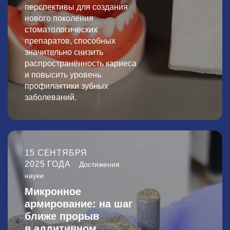
перспективы для создания
нового поколения
стоматологических
препаратов, способных
значительно снизить
распространённость кариеса
и повысить уровень
профилактики зубных
заболеваний.
15 СЕНТЯБРЯ
2025 ГОДА
Достижения
науки
Микронное
армирование: на шаг
ближе прорыв
в аддитивном