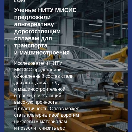
науки
Ученые НИТУ МИСИС
предложили
альтернативу
дорогостоящим
сплавам для
транспорта
и машиностроения
Исследователи НИТУ
МИСИС представили
обновлённый состав стали
для авто-, авиа-, ж/д
и машиностроительной
отрасли, сочетающий
высокую прочность
и пластичность. Сплав может
стать альтернативой дорогим
никелевым материалам
и позволит снизить вес