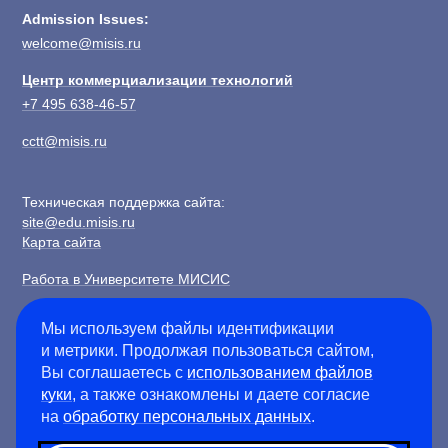
Admission Issues:
welcome@misis.ru
Центр коммерциализации технологий
+7 495 638-46-57
cctt@misis.ru
Техническая поддержка сайта:
site@edu.misis.ru
Карта сайта
Работа в Университете МИСИС
Сведения об образовательной организации
Мы используем файлы идентификации
и метрики. Продолжая пользоваться сайтом,
Информация о закупках
Вы соглашаетесь с
использованием файлов
Противодействие коррупции
куки
, а также ознакомлены и даете согласие
Политика конфиденциальности
на
обработку персональных данных
.