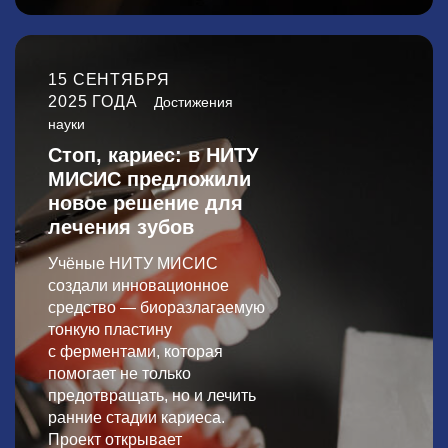
15 СЕНТЯБРЯ
2025 ГОДА
Достижения
науки
Стоп, кариес: в НИТУ
МИСИС предложили
новое решение для
лечения зубов
Учёные НИТУ МИСИС
создали инновационное
средство — биоразлагаемую
тонкую пластину
с ферментами, которая
помогает не только
предотвращать, но и лечить
ранние стадии кариеса.
Проект открывает