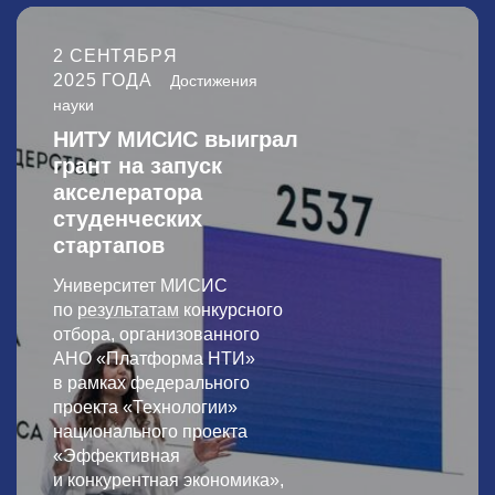
2 СЕНТЯБРЯ
2025 ГОДА
Достижения
науки
НИТУ МИСИС выиграл
грант на запуск
акселератора
студенческих
стартапов
Университет МИСИС
по
результатам
конкурсного
отбора, организованного
АНО «Платформа НТИ»
в рамках федерального
проекта «Технологии»
национального проекта
«Эффективная
и конкурентная экономика»,