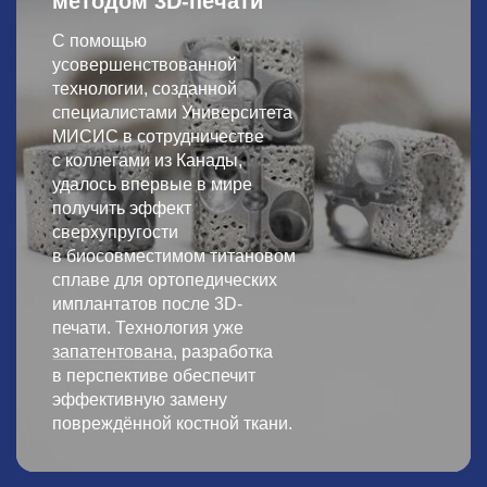
методом 3D-печати
С помощью
усовершенствованной
технологии, созданной
специалистами Университета
МИСИС в сотрудничестве
с коллегами из Канады,
удалось впервые в мире
получить эффект
сверхупругости
в биосовместимом титановом
сплаве для ортопедических
имплантатов после 3D-
печати. Технология уже
запатентована
, разработка
в перспективе обеспечит
эффективную замену
повреждённой костной ткани.