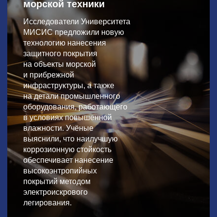
морской техники
Исследователи Университета
МИСИС предложили новую
технологию нанесения
защитного покрытия
на объекты морской
и прибрежной
инфраструктуры, а также
на детали промышленного
оборудования, работающего
в условиях повышенной
влажности. Учёные
выяснили, что наилучшую
коррозионную стойкость
обеспечивает нанесение
высокоэнтропийных
покрытий методом
электроискрового
легирования.