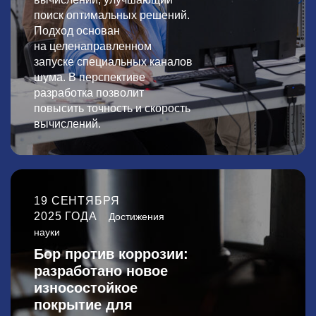
поиск оптимальных решений.
Подход основан
на целенаправленном
запуске специальных каналов
шума. В перспективе
разработка позволит
повысить точность и скорость
вычислений.
19 СЕНТЯБРЯ
2025 ГОДА
Достижения
науки
Бор против коррозии:
разработано новое
износостойкое
покрытие для