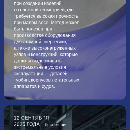
при создании изделий
со сложной геометрией, где
требуется высокая прочность
при малом весе. Метод может
быть полезен при
производстве оборудования
для атомной энергетики,
а также высоконагруженных
узлов и конструкций, которые
должны выдерживать
экстремальные условия
эксплуатации — деталей
турбин, корпусов летательных
аппаратов и судов.
12 СЕНТЯБРЯ
2025 ГОДА
Достижения