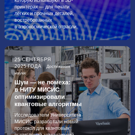
которую используют в 3D-
принтерах — для печати
лёгких и прочных деталей,
востребованных
в аэрокосмической отрасли.
25 СЕНТЯБРЯ
2025 ГОДА
Достижения
науки
Шум — не помеха:
в НИТУ МИСИС
оптимизировали
квантовые алгоритмы
Исследователи Университета
МИСИС разработали новый
протокол для квантовых
вычислений, улучшающий