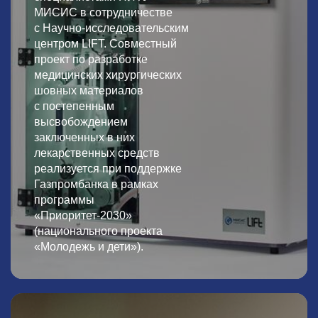
МИСИС в сотрудничестве
с Научно-исследовательским
центром LIFT. Совместный
проект по разработке
медицинских хирургических
шовных материалов
с постепенным
высвобождением
заключенных в них
лекарственных средств
реализуется при поддержке
Газпромбанка в рамках
программы
«Приоритет-2030»
(национального проекта
«Молодежь и дети»).