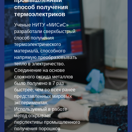
промышленный
способ получения
термоэлектриков
Ученые НИТУ «МИСиС»
разработали сверхбыстрый
способ получения
термоэлектрического
материала, способного
напрямую преобразовывать
тепло в электричество.
Соединение на основе
сложного оксида металлов
было получено в 7 раз
быстрее, чем во всех ранее
представленных мировых
экспериментах.
Используемый в работе
метод открывает
перспективы промышленного
получения порошков