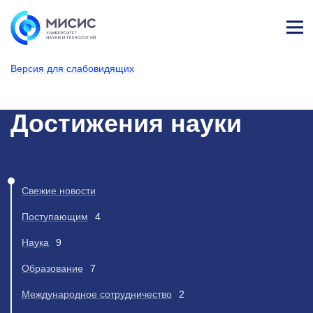
Лич
ны
Версия для слабовидящих
й
каб
НИТУ МИСИС
Новости
ине
т
Достижения науки
Свежие новости
Поступающим
4
Наука
9
Образование
7
Международное сотрудничество
2