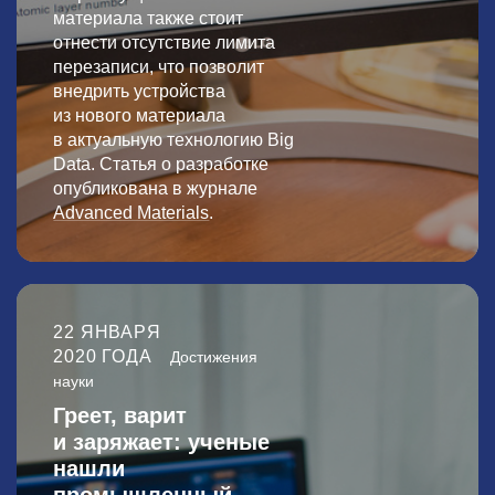
материала также стоит
отнести отсутствие лимита
перезаписи, что позволит
внедрить устройства
из нового материала
в актуальную технологию Big
Data. Статья о разработке
опубликована в журнале
Advanced Materials
.
22 ЯНВАРЯ
2020 ГОДА
Достижения
науки
Греет, варит
и заряжает: ученые
нашли