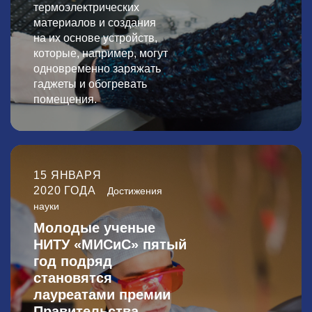
термоэлектрических
материалов и создания
на их основе устройств,
которые, например, могут
одновременно заряжать
гаджеты и обогревать
помещения.
15 ЯНВАРЯ
2020 ГОДА
Достижения
науки
Молодые ученые
НИТУ «МИСиС» пятый
год подряд
становятся
лауреатами премии
Правительства