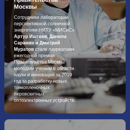
Москвы
Сотрудники лаборатории
перспективной солнечной
энергетики НИТУ «МИСиС»
Артур Иштеев, Данила
Саранин и Дмитрий
Муратов
стали лауреатами
ежегодной премии
Правительства Москвы
молодым ученым в области
науки и инноваций за 2019
год за разработку новых
тонкопленочных
перовскитных
оптоэлектронных устройств.