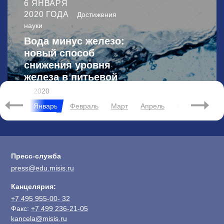
6 ЯНВАРЯ
2020 ГОДА
Достижения
науки
Вода минус железо:
новый способ
снижения уровня
железа в питьевой
воде
2020
брь
Январь
Февраль
Март
Апрель
Май
Июнь
Пресс-служба
press@edu.misis.ru
Канцелярия:
+7 495 955-00- 32
Факс:
+7 499 236-21-05
kancela@misis.ru