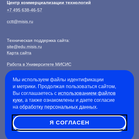
Центр коммерциализации технологий
+7 495 638-46-57
cctt@misis.ru
Техническая поддержка сайта:
site@edu.misis.ru
Карта сайта
Работа в Университете МИСИС
Сведения об образовательной организации
Мы используем файлы идентификации
и метрики. Продолжая пользоваться сайтом,
Информация о закупках
Вы соглашаетесь с
использованием файлов
Противодействие коррупции
куки
, а также ознакомлены и даете согласие
Политика конфиденциальности
на
обработку персональных данных
.
Я СОГЛАСЕН
©
2026
Университет науки и технологий МИСИС