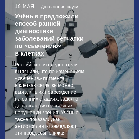
19 МАЯ
Достижения науки
Учёные предложили
способ ранней
диагностики
заболеваний сетчатки
по «свечению»
в клетках
Российские исследователи
выяснили, что по изменениям
«свечения» пигмента
в клетках сетчатки можно
выявлять их повреждение
на ранних стадиях, задолго
до появления серьёзных
нарушений зрения. Учёные
также показали, как
антиоксиданты замедляют
эти процессы, снижая