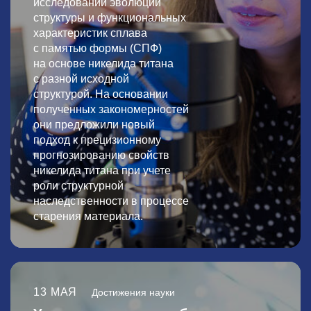
исследований эволюции
структуры и функциональных
характеристик сплава
с памятью формы (СПФ)
на основе никелида титана
с разной исходной
структурой. На основании
полученных закономерностей
они предложили новый
подход к прецизионному
прогнозированию свойств
никелида титана при учете
роли структурной
наследственности в процессе
старения материала.
13 МАЯ
Достижения науки