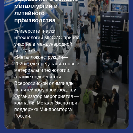
металлургии и
литейного
производства
Университет науки
и технологий МИСИС принял
участие в международной
выставке
«Металлоконструкции—
2026», где представил новые
материалы и технологии,
а также подвёл итоги
Всероссийской олимпиады
по литейному производству.
Организатор мероприятия —
компания Металл-Экспо при
поддержке Минпромторга
России.