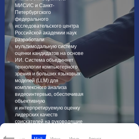
МИСИС и Санкт-
Петербургского
федерального
исследовательского центра
Российской академии наук
разработали
мультимодальную систему
оценки кандидатов на основе
ИИ. Система объединяет
технологии компьютерного
зрения и больших языковых
моделей (LLM) для
комплексного анализа
видеоинтервью, обеспечивая
объективную
и интерпретируемую оценку
лидерских качеств
соискателей на руководящие
должности.
рт
Апрель
Май
Июнь
Июль
Август