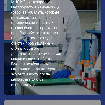
МИСИС синтезировали
мезопористые наночастицы
феррита кобальта, которые
поглощают различные
органические красители
в зависимости от размера
пор. Разработка открывает
новые возможности для
очистки промышленных
сточных вод без
дополнительной химической
модификации сорбента.
Важная особенность
материала — он не теряет
эффективности после
множества циклов
использования.