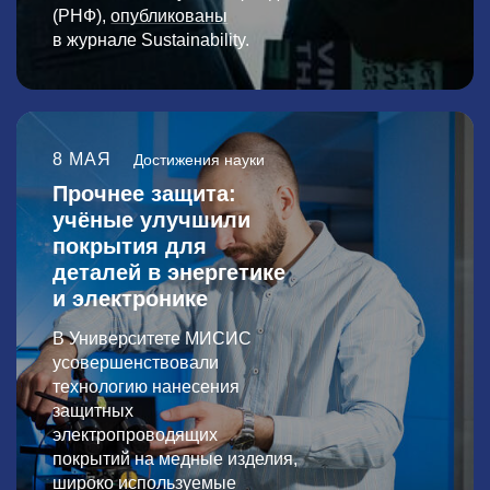
(РНФ),
опубликованы
в журнале Sustainability.
8 МАЯ
Достижения науки
Прочнее защита:
учёные улучшили
покрытия для
деталей в энергетике
и электронике
В Университете МИСИС
усовершенствовали
технологию нанесения
защитных
электропроводящих
покрытий на медные изделия,
широко используемые