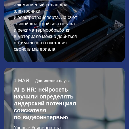
алюминиевый сплав для
электроники
и электротранспорта. За счёт
точной «настройки» состава
и режима термообработки
в материале можно добиться
оптимального сочетания
свойств материала.
1 МАЯ
Достижения науки
AI в HR: нейросеть
научили определять
лидерский потенциал
соискателя
по видеоинтервью
Учёные Университета