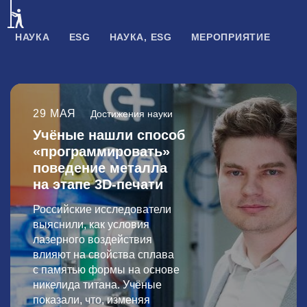
НАУКА
ESG
НАУКА, ESG
МЕРОПРИЯТИЕ
29 МАЯ
Достижения науки
Учёные нашли способ
«программировать»
поведение металла
на этапе 3D-печати
Российские исследователи
выяснили, как условия
лазерного воздействия
влияют на свойства сплава
с памятью формы на основе
никелида титана. Учёные
показали, что, изменяя