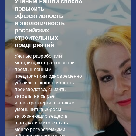
Ученые нашли способ
повысить
эффективность
и экологичность
российских
строительных
предприятий
Ученые разработали
методику, которая позволит
промышленным
предприятиям одновременно
увеличить эффективность
производства, снизить
затраты на сырье
и электроэнергию, а также
уменьшить выбросы
загрязняющих веществ
в воздух и в итоге стать
менее ресурсоемкими