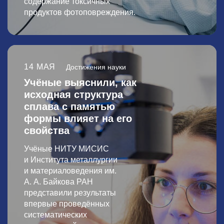
содержание токсичных
продуктов фотоповреждения.
14 МАЯ
Достижения науки
Учёные выяснили, как
исходная структура
сплава с памятью
формы влияет на его
свойства
Учёные НИТУ МИСИС
и Института металлургии
и материаловедения им.
А. А. Байкова РАН
представили результаты
впервые проведённых
систематических