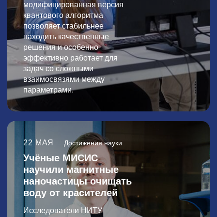
модифицированная версия
квантового алгоритма
позволяет стабильнее
находить качественные
решения и особенно
эффективно работает для
задач со сложными
взаимосвязями между
параметрами.
22 МАЯ
Достижения науки
Учёные МИСИС
научили магнитные
наночастицы очищать
воду от красителей
Исследователи НИТУ