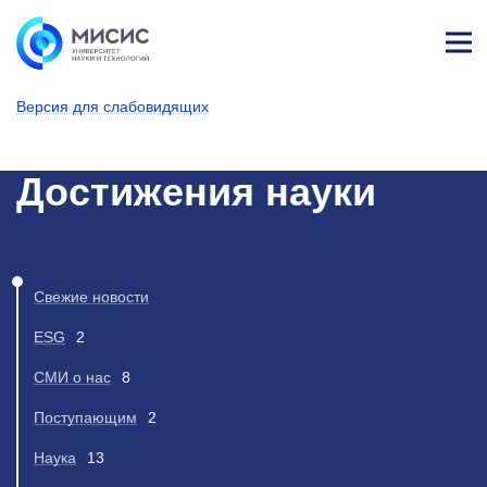
Лич
ны
Версия для слабовидящих
й
каб
НИТУ МИСИС
Новости
ине
т
Достижения науки
Свежие новости
ESG
2
СМИ о нас
8
Поступающим
2
Наука
13