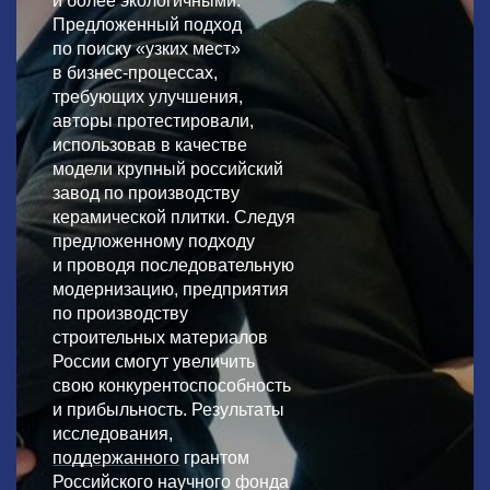
и более экологичными.
Предложенный подход
по поиску «узких мест»
в бизнес-процессах,
требующих улучшения,
авторы протестировали,
использовав в качестве
модели крупный российский
завод по производству
керамической плитки. Следуя
предложенному подходу
и проводя последовательную
модернизацию, предприятия
по производству
строительных материалов
России смогут увеличить
свою конкурентоспособность
и прибыльность. Результаты
исследования,
поддержанного
грантом
Российского научного фонда