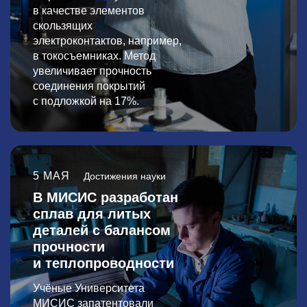
в качестве элементов
скользящих
электроконтактов, например,
в токосъемниках. Метод
увеличивает прочность
соединения покрытий
с подложкой на 17%.
5 МАЯ
Достижения науки
В МИСИС разработан
сплав для литых
деталей с балансом
прочности
и теплопроводности
Учёные Университета
МИСИС
запатентовали