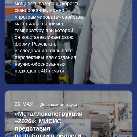
мощность лазера и скорость
сканирования, можно
«программировать» свойства
материала: например,
температуру, при которой
он восстанавливает свою
форму. Результаты
исследования открывают
перспективы для создания
научно-обоснованных
подходов к 4D-печати.
29 МАЯ
Достижения науки
«Металлоконструкции
–2026»: МИСИС
представил
разработки в области