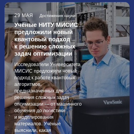
29 МАЯ
Достижения науки
Учёные НИТУ МИСИС
предложили новый
квантовый подход
к решению сложных
задач оптимизации
Исследователи Университета
МИСИС предложили новый
подход к работе квантовых
алгоритмов,
предназначенных для
решения сложных задач
оптимизации — от машинного
обучения до логистики
и моделирования
материалов. Учёные
выяснили, какая