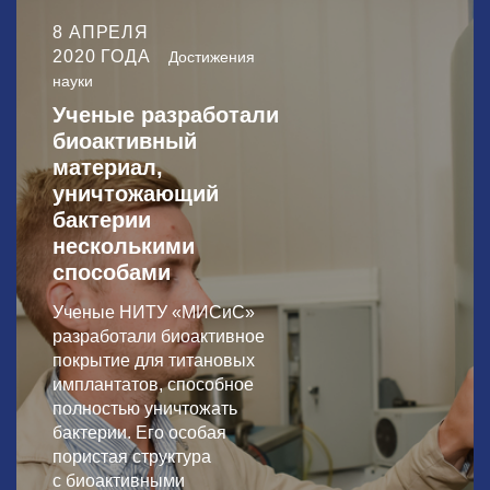
8 АПРЕЛЯ
2020 ГОДА
Достижения
науки
Ученые разработали
биоактивный
материал,
уничтожающий
бактерии
несколькими
способами
Ученые НИТУ «МИСиС»
разработали биоактивное
покрытие для титановых
имплантатов, способное
полностью уничтожать
бактерии. Его особая
пористая структура
с биоактивными