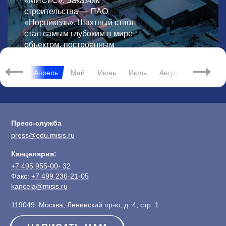
«МИСиС». Заказчик
строительства — ПАО
«Норникель». Шахтный ствол
стал самым глубоким в мире
объектом, построенным
в Арктической зоне.
Март
Апрель
Май
Июнь
Июль
Август
Сентябрь
Пресс-служба
press@edu.misis.ru
Канцелярия:
+7 495 955-00- 32
Факс:
+7 499 236-21-05
kancela@misis.ru
119049, Москва, Ленинский пр-кт, д. 4, стр. 1