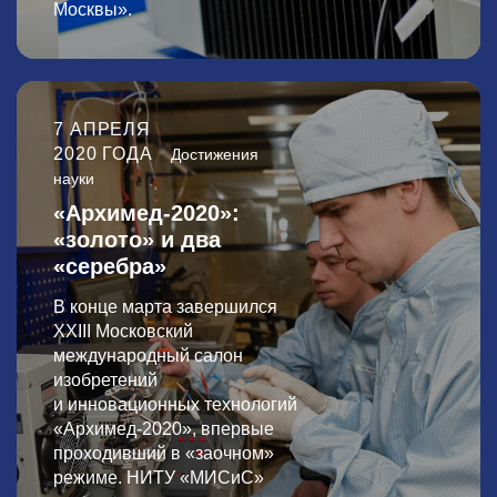
Москвы».
7 АПРЕЛЯ
2020 ГОДА
Достижения
науки
«Архимед-2020»:
«золото» и два
«серебра»
В конце марта завершился
XXIII Московский
международный салон
изобретений
и инновационных технологий
«Архимед-2020», впервые
проходивший в «заочном»
режиме. НИТУ «МИСиС»