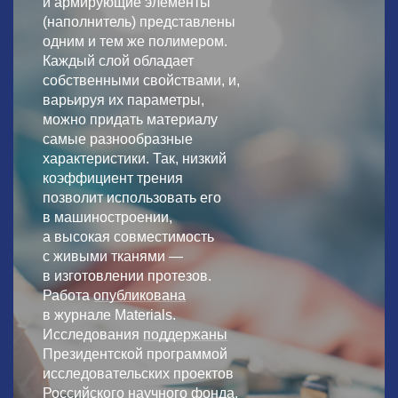
и армирующие элементы
(наполнитель) представлены
одним и тем же полимером.
Каждый слой обладает
собственными свойствами, и,
варьируя их параметры,
можно придать материалу
самые разнообразные
характеристики. Так, низкий
коэффициент трения
позволит использовать его
в машиностроении,
а высокая совместимость
с живыми тканями —
в изготовлении протезов.
Работа
опубликована
в журнале Materials.
Исследования
поддержаны
Президентской программой
исследовательских проектов
Российского научного фонда.