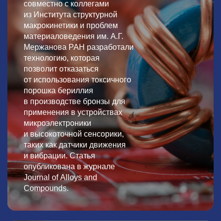
совместно с коллегами
из Института структурной
макрокинетики и проблем
материаловедения им. А.Г.
Мержанова РАН разработали
технологию, которая
позволит отказаться
от использования токсичного
порошка бериллия
в производстве бронзы для
применения в устройствах
микроэлектроники
и высокоточной сенсорики,
таких как датчики движения
и вибрации. Статья
опубликована в журнале
J
ournal of Alloys and
Compounds
.