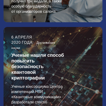
получил три медали, а также
особую благодарность
от организаторов салона.
6 АПРЕЛЯ
2020 ГОДА
Достижения
науки
Ученые нашли способ
повысить
безопасность
квантовой
криптографии
Ученые консорциума Центра
компетенций НТИ
«Квантовые коммуникации»
разработали способ