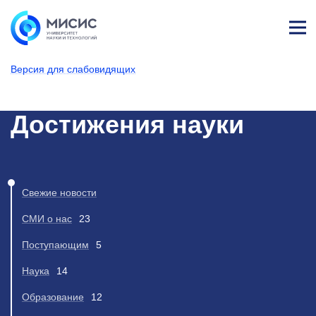
Лич
ны
Версия для слабовидящих
й
каб
НИТУ МИСИС
Новости
ине
т
Достижения науки
Свежие новости
СМИ о нас
23
Поступающим
5
Наука
14
Образование
12