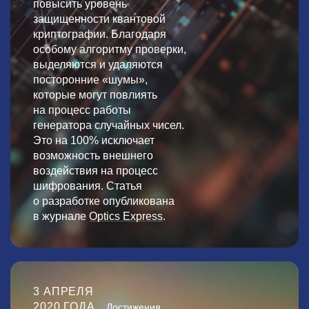
повысить уровень
защищенности квантовой
криптографии. Благодаря
особому алгоритму проверки,
выделяются и удаляются
посторонние «шумы»,
которые могут повлиять
на процесс работы
генератора случайных чисел.
Это на 100% исключает
возможность внешнего
воздействия на процесс
шифрования. Статья
о разработке опубликована
в журнале
Optics Express
.
3 АПРЕЛЯ
2020 ГОДА
Достижения