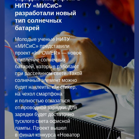
НИТУ «МИСиС»
разработали новый
тип солнечных
батарей
Молодые ученые НИТУ
«МИСиС» представили
проект «InPOWER» — новое
поколение солнечных
батарей, которые работают
при рассеянном свете. Такой
солнечный элемент можно
будет наклеить, как стикер,
на чехол смартфона
и полностью отказаться
от проводной зарядки. Для
зарядки будет достаточно
тусклого света офисной
лампы. Проект вышел
в финал конкурса «Новатор