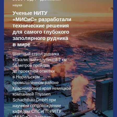
науки
Ученые НИТУ
«МИСиС» разработали
технические решения
для самого глубокого
заполярного рудника
в мире
Шахтный ствол рудника
«Скалистый» глубиной 2 км
56 метров пройден
до проектной отметки
в Норильском
промышленном районе
Красноярского края немецкой
компанией Thyssen
Schachtbau GmbH при
научном сопровождении
кафедры СПСиГП НИТУ