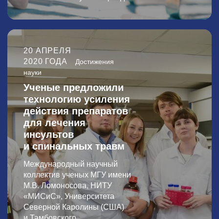
20 АПРЕЛЯ
2020 ГОДА
Достижения
науки
Ученые предложили
технологию усиления
действия препаратов
для лечения
инсультов
и спинальных травм
Международный научный
коллектив ученых МГУ имени
М.В. Ломоносова, НИТУ
«МИСиС», Университета
Северной Каролины (США)
и Тамбовского