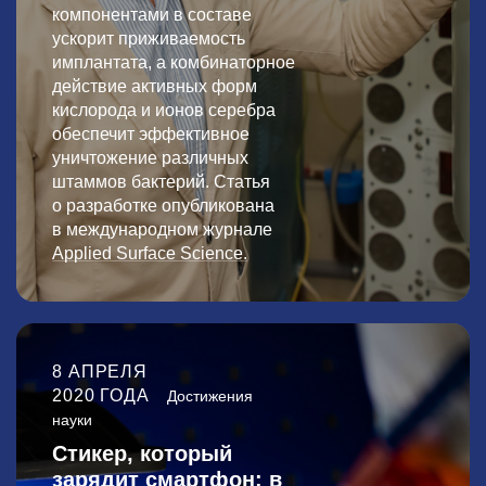
компонентами в составе
ускорит приживаемость
имплантата, а комбинаторное
действие активных форм
кислорода и ионов серебра
обеспечит эффективное
уничтожение различных
штаммов бактерий. Статья
о разработке опубликована
в международном журнале
Applied Surface Science.
8 АПРЕЛЯ
2020 ГОДА
Достижения
науки
Стикер, который
зарядит смартфон: в