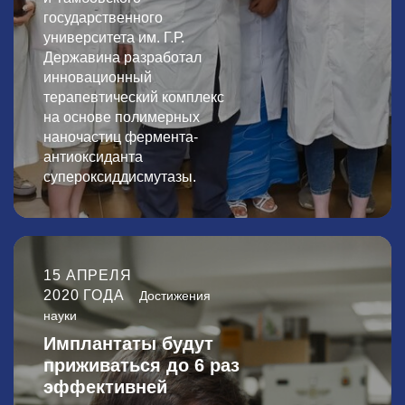
государственного
университета им. Г.Р.
Державина разработал
инновационный
терапевтический комплекс
на основе полимерных
наночастиц фермента-
антиоксиданта
супероксиддисмутазы.
15 АПРЕЛЯ
2020 ГОДА
Достижения
науки
Имплантаты будут
приживаться до 6 раз
эффективней