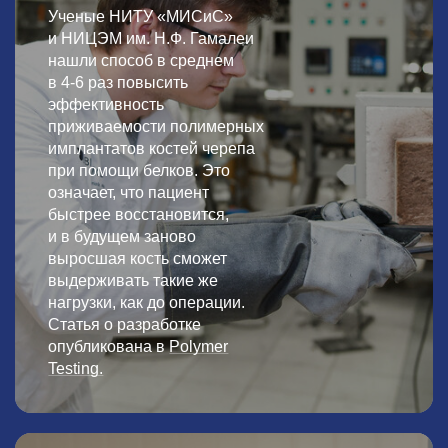
Ученые НИТУ «МИСиС»
и НИЦЭМ им. Н.Ф. Гамалеи
нашли способ в среднем
в
4-6
раз повысить
эффективность
приживаемости полимерных
имплантатов костей черепа
при помощи белков. Это
означает, что пациент
быстрее восстановится,
и в будущем заново
выросшая кость сможет
выдерживать такие же
нагрузки, как до операции.
Статья о разработке
опубликована в
Polymer
Testing.