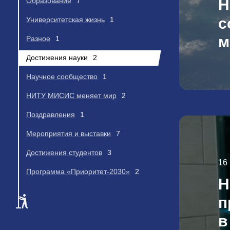
Н
Образование
7
с
Университетская жизнь
1
м
Разное
1
Достижения науки
2
Научное сообщество
1
НИТУ МИСИС меняет мир
2
Поздравления
1
Мероприятия и выставки
7
Достижения студентов
3
16
Программа «Приоритет-2030»
2
Н
п
в