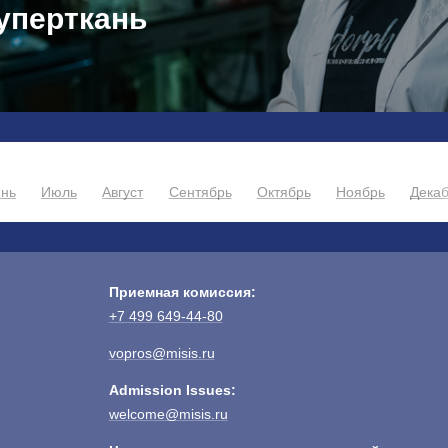
уперткань
нь
Июль
Август
Сентябрь
Октябрь
Ноябрь
Дека
Приемная комиссия:
+7 499 649-44-80
vopros@misis.ru
Admission Issues:
welcome@misis.ru