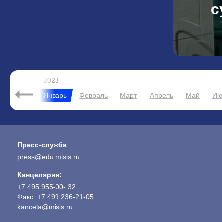
с
2023
кабрь
Январь
Февраль
Март
Апрель
Май
Ию
Пресс-служба
press@edu.misis.ru
Канцелярия:
+7 495 955-00- 32
Факс:
+7 499 236-21-05
kancela@misis.ru