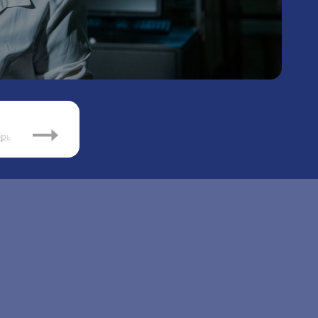
2024
брь
Январь
Февраль
Март
Апрель
Май
Июнь