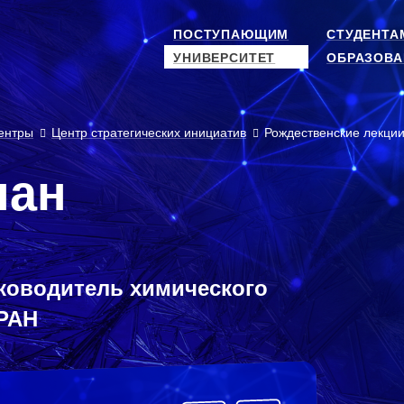
ПОСТУПАЮЩИМ
СТУДЕНТА
УНИВЕРСИТЕТ
ОБРАЗОВА
ентры
Центр стратегических инициатив
Рождественские лекци
пан
уководитель химического
 РАН