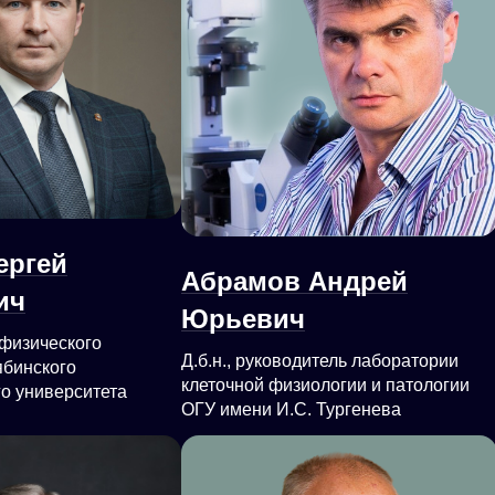
ергей
Абрамов Андрей
ич
Юрьевич
н физического
Д.б.н., руководитель лаборатории
ябинского
клеточной физиологии и патологии
го университета
ОГУ имени И.С. Тургенева