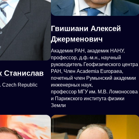
Гвишиани Алексей
Джерменович
Академик РАН, академик НАНУ,
профессор, д.ф.-м.н., научный
руководитель Геофизического центра
РАН, Член Academia Europaea,
к Станислав
почетный член Румынский академии
. Czech Republic
инженерных наук,
профессор МГУ им. М.В. Ломоносова
и Парижского института физики
Земли