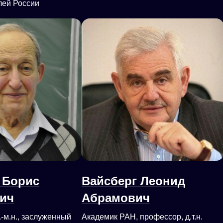
лей России
 Борис
Вайсберг Леонид
ич
Абрамович
-м.н., заслуженный
Академик РАН, профессор, д.т.н.