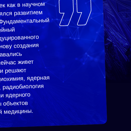
ек как в научном
лялся развитием
 Фундаментальный
ейный
дуцированного
снову создания
давались
сейчас живет
чи решают
диохимия, ядерная
, радиобиология
ии ядерного
ы объектов
й медицины.