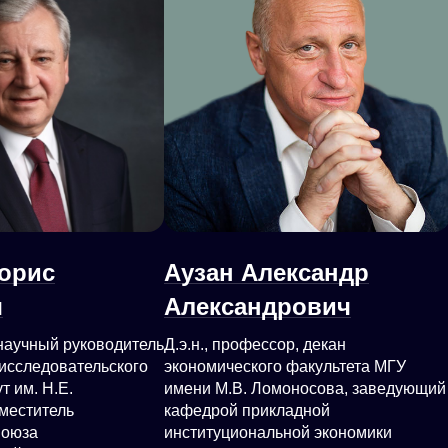
орис
Аузан Александр
ч
Александрович
научный руководитель
Д.э.н., профессор, декан
исследовательского
экономического факультета МГУ
т им. Н.Е.
имени М.В. Ломоносова, заведующий
аместитель
кафедрой прикладной
Союза
институциональной экономики