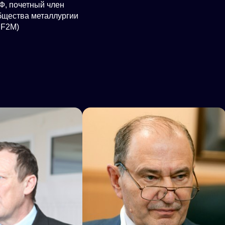
Ф, почетный член
бщества металлургии
SF2M)