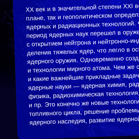
ХХ век и в значительной степени ХХI в
плане, так и геополитическом опреде
ядерных и радиационных технологий.
период ядерных наук перешел в оруж
с открытием нейтрона и нейтронно-ин
деления тяжелых ядер, что легло в о
ядерного оружия. Одновременно соз
и технологии мирного атома. Чем же 
и какие важнейшие прикладные зада
ядерные науки — ядерная химия, ра
физика, радиохимическая технология
и пр. Это конечно же новые технолог
топливного цикла, решение проблем
ядерного наследия, развитие ядерно