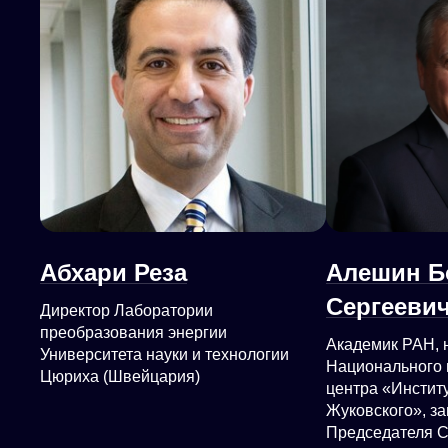
Абхари Реза
Алешин Б
Сергееви
Директор Лаборатории
преобразования энергии
Академик РАН, 
Университета науки и технологии
Национального 
Цюриха (Швейцария)
центра «Институ
Жуковского», з
Председателя 