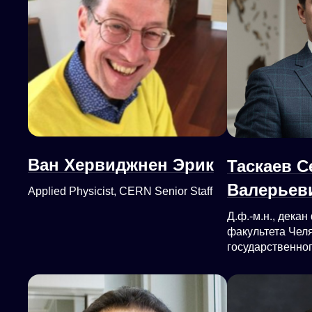
Ван Хервиджнен Эрик
Таскаев С
Валерьев
Applied Physicist, CERN Senior Staff
Д.ф.-м.н., дека
факультета Чел
государственно