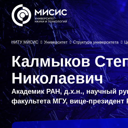
НИТУ МИСИС
Университет
Структура университета
Ц
Калмыков Сте
Николаевич
Академик РАН, д.х.н., научный р
факультета МГУ, вице-президент