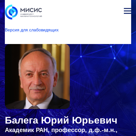
Лич
ны
Версия для слабовидящих
й
каб
НИТУ МИСИС
Университет
Структура университета
Центры
Центр стратегических инициатив
Рождественские лекции
ине
т
Балега Юрий Юрьевич
Академик РАН, профессор, д.ф.-м.н.,