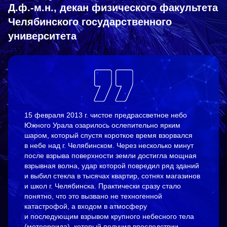
Д.ф.-м.н., декан физического факультета
Челябинского государственного
университета
15 февраля 2013 г. чистое предрассветное небо
Южного Урала озарилось ослепительно ярким
шаром, который спустя короткое время взорвался
в небе над г. Челябинском. Через несколько минут
после взрыва поверхности земли достигла мощная
взрывная волна, удар которой повредил ряд зданий
и выбил стекла в тысячах квартир, сотнях магазинов
и школ г. Челябинска. Практически сразу стало
понятно, что это вызвано не техногенной
катастрофой, а входом в атмосферу
и последующим взрывом крупного небесного тела
(метеороида), который получил впоследствии