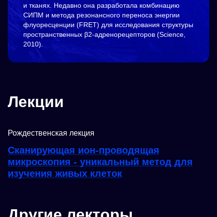
и тканях. Недавно она разработала комбинацию
СИПМ и метода резонансного переноса энергии
флуоресценции (FRET) для исследования структуры
пространственных β2-адренорецепторов (Science,
2010).
Лекции
Рождественская лекция
Сканирующая ион-проводящая
микроскопия - уникальный метод для
изучения живых клеток
Другие лекторы