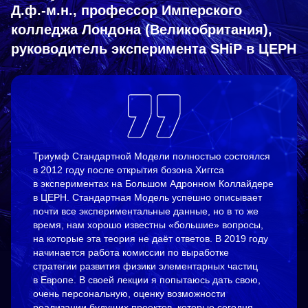
Д.ф.-м.н., профессор Имперского
колледжа Лондона (Великобритания),
руководитель эксперимента SHiP в ЦЕРН
Триумф Стандартной Модели полностью состоялся
в 2012 году после открытия бозона Хиггса
в экспериментах на Большом Адронном Коллайдере
в ЦЕРН. Стандартная Модель успешно описывает
почти все экспериментальные данные, но в то же
время, нам хорошо известны «большие» вопросы,
на которые эта теория не даёт ответов. В 2019 году
начинается работа комиссии по выработке
стратегии развития физики элементарных частиц
в Европе. В своей лекции я попытаюсь дать свою,
очень персональную, оценку возможности
реализации будущих проектов, которые сегодня