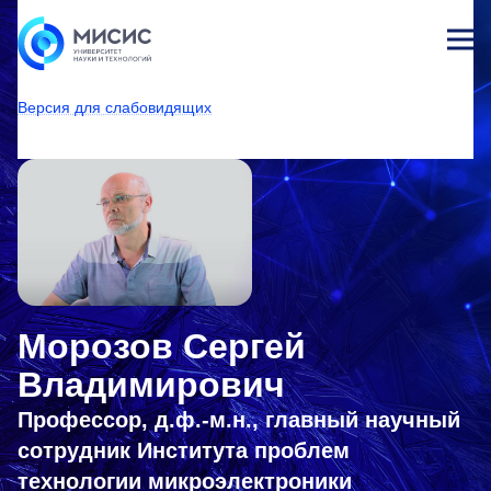
Лич
ны
Версия для слабовидящих
й
каб
НИТУ МИСИС
Университет
Структура университета
Центры
Центр стратегических инициатив
Рождественские лекции
ине
т
Морозов Сергей
Владимирович
Профессор, д.ф.-м.н., главный научный
сотрудник Института проблем
технологии микроэлектроники