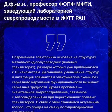
Д.ф.-м.н., профессор ФОПФ МФТИ,
заведующий лабораторией
сверхпроводимости в ИФТТ РАН
Современная электроника основана на структурах
металл-оксид-полупроводник (полевых
транзисторах), размеры которых уже приближаются
к 10 нанометрам. Дальнейшее уменьшение структур
и интеграция элементов в электрические схемы без
серьезного нарушения функциональности вызывает
серьезные трудности. Другая проблема —
значительное энергопотребление, связанное
с тепловыделениями при переключениях полевых
транзисторов. В связи с этим становится актуальным
вопрос: что придет на смену полупроводниковой