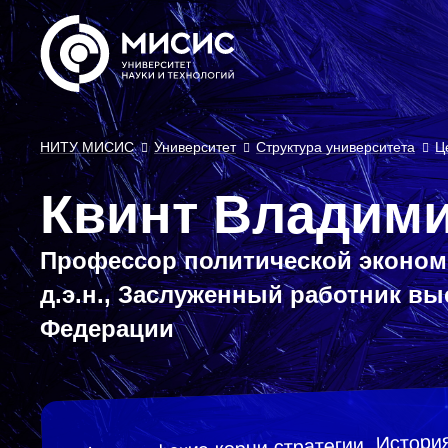
НИТУ МИСИС
Университет
Структура университета
Ц
Квинт Владим
Профессор политической эконом
д.э.н., Заслуженный работник в
Федерации
Философские корни стратегии. История