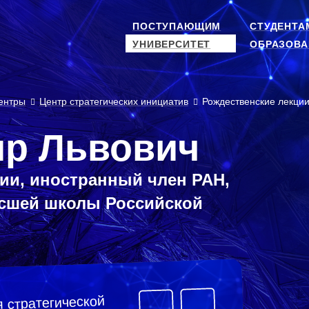
ПОСТУПАЮЩИМ
СТУДЕНТА
УНИВЕРСИТЕТ
ОБРАЗОВА
ентры
Центр стратегических инициатив
Рождественские лекци
ир Львович
ии, иностранный член РАН,
ысшей школы Российской
 стратегической