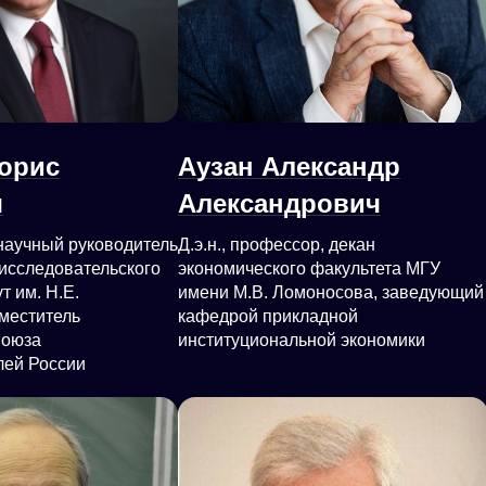
орис
Аузан Александр
ч
Александрович
научный руководитель
Д.э.н., профессор, декан
исследовательского
экономического факультета МГУ
т им. Н.Е.
имени М.В. Ломоносова, заведующий
аместитель
кафедрой прикладной
Союза
институциональной экономики
лей России