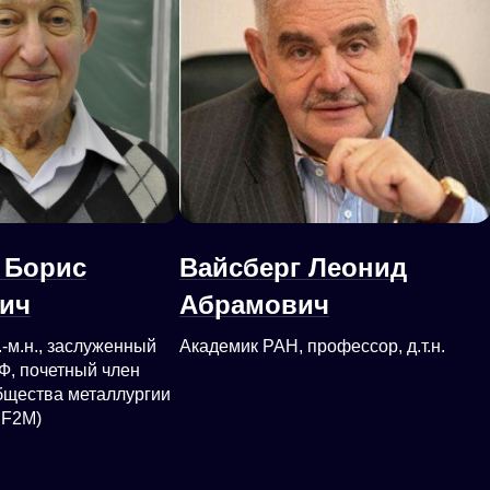
 Борис
Вайсберг Леонид
ич
Абрамович
-м.н., заслуженный
Академик РАН, профессор, д.т.н.
Ф, почетный член
бщества металлургии
SF2M)