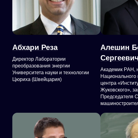
Абхари Реза
Алешин Б
Сергееви
Директор Лаборатории
преобразования энергии
Академик РАН, 
Университета науки и технологии
Национального 
Цюриха (Швейцария)
центра «Институ
Жуковского», з
Председателя 
машиностроите