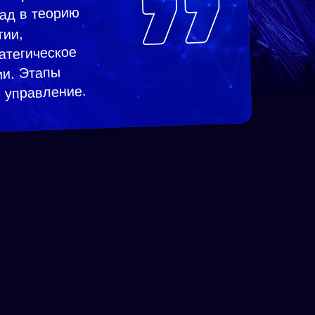
ад в теорию
гии,
атегическое
ии. Этапы
е управление.