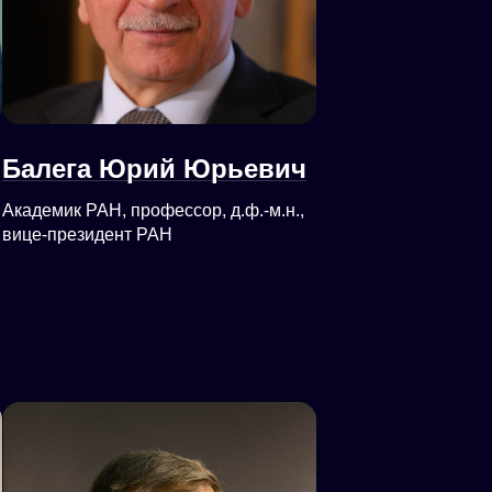
Балега Юрий Юрьевич
Академик РАН, профессор, д.ф.-м.н.,
вице-президент РАН