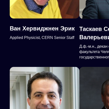
Ван Хервиджнен Эрик
Таскаев С
Валерьев
Applied Physicist, CERN Senior Staff
Д.ф.-м.н., дека
факультета Чел
государственно