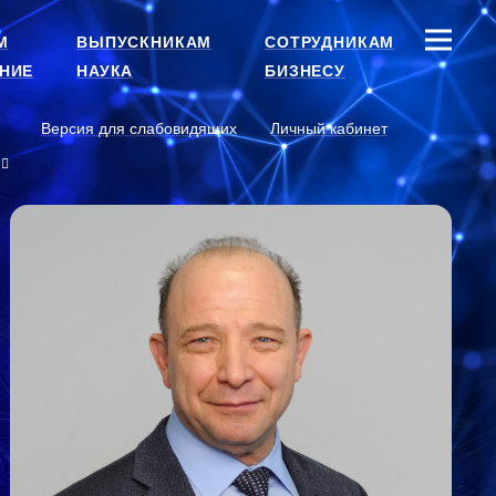
М
ВЫПУСКНИКАМ
СОТРУДНИКАМ
НИЕ
НАУКА
БИЗНЕСУ
Версия для слабовидящих
Личный кабинет
и