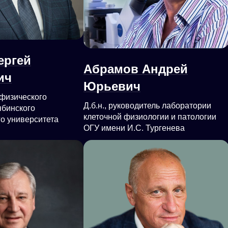
ергей
Абрамов Андрей
ич
Юрьевич
н физического
Д.б.н., руководитель лаборатории
ябинского
клеточной физиологии и патологии
го университета
ОГУ имени И.С. Тургенева