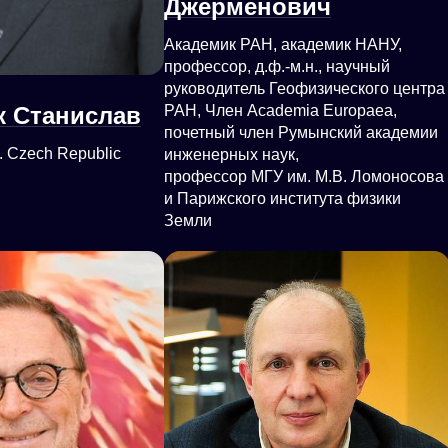
Джерменович
Академик РАН, академик НАНУ,
профессор, д.ф.-м.н., научный
руководитель Геофизического центра
РАН, Член Academia Europaea,
к Станислав
почетный член Румынский академии
. Czech Republic
инженерных наук,
профессор МГУ им. М.В. Ломоносова
и Парижского института физики
Земли