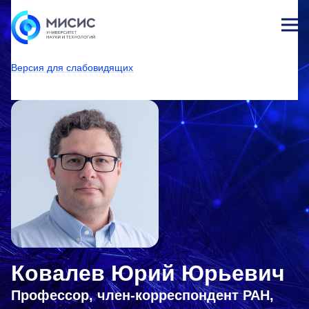
Лич
ны
Версия для слабовидящих
й
каб
НИТУ МИСИС
Университет
Структура университета
Центры
Центр стратегических инициатив
Рождественские лекции
ине
т
Ковалев Юрий Юрьевич
Профессор, член-корреспондент РАН,