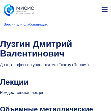
Лич
ны
Версия для слабовидящих
й
каб
НИТУ МИСИС
Университет
Структура университета
Центры
Центр стратегических инициатив
Рождественские лекции
ине
т
Лузгин Дмитрий
Валентинович
Д.т.н., профессор университета Тохоку (Япония)
Лекции
Рождественская лекция
Объемные металлические