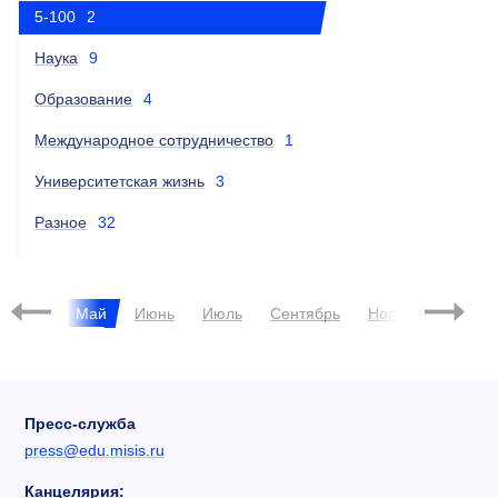
5-100
2
Наука
9
Образование
4
Международное сотрудничество
1
Университетская жизнь
3
Разное
32
Апрель
Май
Июнь
Июль
Сентябрь
Ноябрь
Декаб
Пресс-служба
press@edu.misis.ru
Канцелярия: