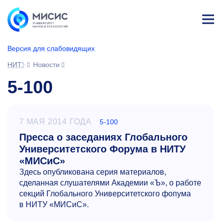
Лич
ны
Версия для слабовидящих
й
каб
НИТУ МИСИС
Новости
ине
т
5-100
7 МАЯ 2014 ГОДА
5-100
Пресса о заседаниях Глобального
Университетского Форума в НИТУ
«МИСиС»
Здесь опубликована серия материалов,
сделанная слушателями Академии «Ъ», о работе
секций Глобального Университетского фопума
в НИТУ «МИСиС».