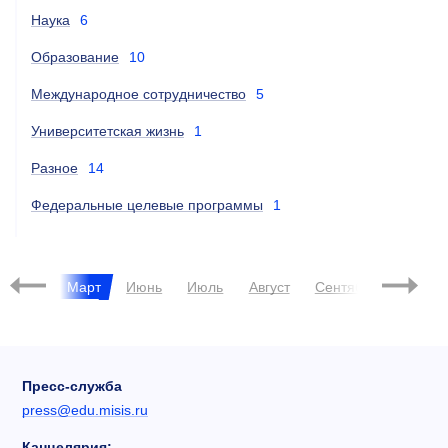
Наука
6
Образование
10
Международное сотрудничество
5
Университетская жизнь
1
Разное
14
Федеральные целевые программы
1
015
евраль
Март
Июнь
Июль
Август
Сентябрь
Октяб
Пресс-служба
press@edu.misis.ru
Канцелярия: