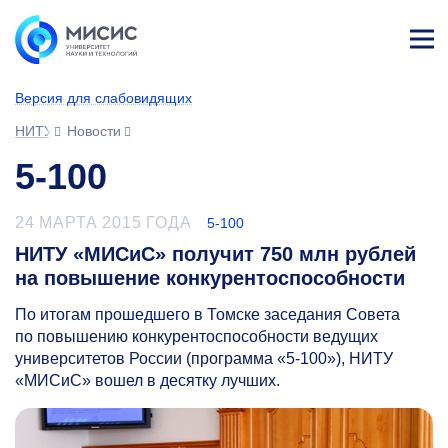
Лич
ны
Версия для слабовидящих
й
каб
НИТУ МИСИС
Новости
ине
т
5-100
24 МАРТА 2015 ГОДА
5-100
НИТУ «МИСиС» получит 750 млн рублей
на повышение конкурентоспособности
По итогам прошедшего в Томске заседания Совета
по повышению конкурентоспособности ведущих
университетов России (программа
«5-100»),
НИТУ
«МИСиС» вошел в десятку лучших.