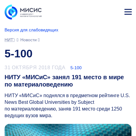
Лич
ны
Версия для слабовидящих
й
каб
НИТУ МИСИС
Новости
ине
т
5-100
31 ОКТЯБРЯ 2018 ГОДА
5-100
НИТУ «МИСиС» занял 191 место в мире
по материаловедению
НИТУ «МИСиС» поднялся в предметном рейтинге U.S.
News Best Global Universities by Subject
по материаловедению, заняв 191 место среди 1250
ведущих вузов мира.