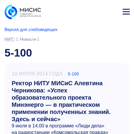
Лич
ны
Версия для слабовидящих
й
каб
НИТУ МИСИС
Новости
ине
т
5-100
10 ИЮЛЯ 2014 ГОДА
5-100
Ректор НИТУ МИСиС Алевтина
Черникова: «Успех
образовательного проекта
Минэнерго — в практическом
применении полученных знаний.
Здесь и сейчас»
9 июля в 14.00 в программе «Люди дела»
на радиостанции «Комсомольская правда»