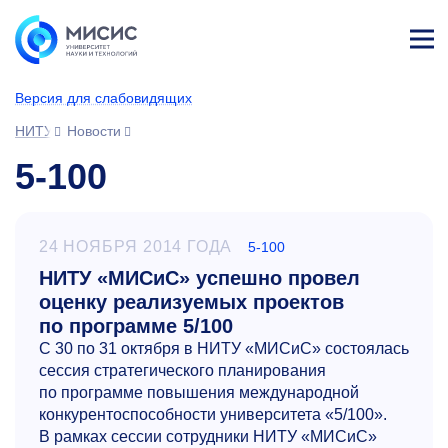
Лич
ны
Версия для слабовидящих
й
каб
НИТУ МИСИС
Новости
ине
т
5-100
24 НОЯБРЯ 2014 ГОДА
5-100
НИТУ «МИСиС» успешно провел
оценку реализуемых проектов
по программе 5/100
С 30 по 31 октября в НИТУ «МИСиС» состоялась
сессия стратегического планирования
по программе повышения международной
конкурентоспособности университета «5/100».
В рамках сессии сотрудники НИТУ «МИСиС»