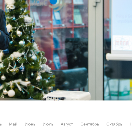
ь
Май
Июнь
Июль
Август
Сентябрь
Октябрь