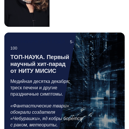
17 ЯНВАРЯ 2017 ГОДА
5-
100
ТОП-НАУКА. Первый
научный хит-парад
от НИТУ МИСИС
Медийная десятка декабря:
треск печени и другие
праздничные симптомы.
«Фантастические твари»
обокрали создателя
«Чебурашки», яд кобры борется
с раком, метеориты,