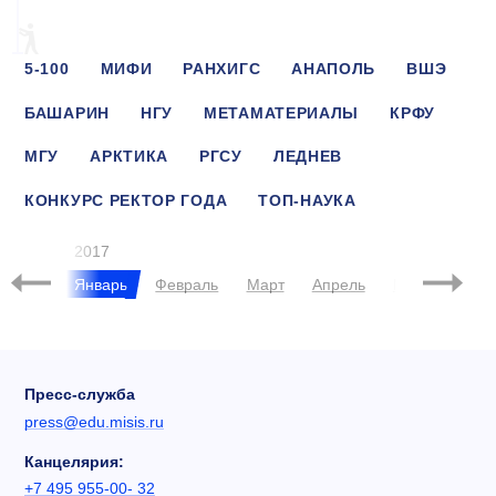
5-100
МИФИ
РАНХИГС
АНАПОЛЬ
ВШЭ
БАШАРИН
НГУ
МЕТАМАТЕРИАЛЫ
КРФУ
МГУ
АРКТИКА
РГСУ
ЛЕДНЕВ
КОНКУРС РЕКТОР ГОДА
ТОП-НАУКА
ЧЕРНИКОВА
ТГУ
ТУСУР
2017
брь
Январь
Февраль
Март
Апрель
Май
Июнь
Пресс-служба
press@edu.misis.ru
Канцелярия:
+7 495 955-00- 32