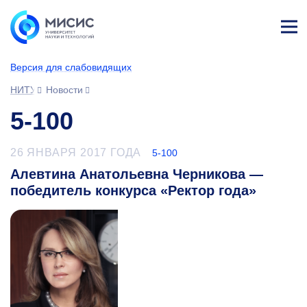
Лич
ны
Версия для слабовидящих
й
каб
НИТУ МИСИС
Новости
ине
т
5-100
26 ЯНВАРЯ 2017 ГОДА
5-100
Алевтина Анатольевна Черникова —
победитель конкурса «Ректор года»