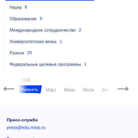
Наука
8
Образование
9
Международное сотрудничество
2
Университетская жизнь
1
Разное
20
Федеральные целевые программы
1
2015
брь
Февраль
Март
Июнь
Июль
Август
Сентяб
Пресс-служба
press@edu.misis.ru