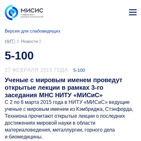
Лич
ны
Версия для слабовидящих
й
каб
НИТУ МИСИС
Новости
ине
т
5-100
27 ФЕВРАЛЯ 2015 ГОДА
5-100
Ученые с мировым именем проведут
открытые лекции в рамках 3-го
заседания МНС НИТУ «МИСиС»
С 2 по 6 марта 2015 года в НИТУ «МИСиС» ведущие
ученые с мировым именем из Кэмбриджа, Стэнфорда,
Техниона прочитают открытые лекции о последних
достижениях мировой науки в области
материаловедения, металлургии, горного дела
и биомедицины.