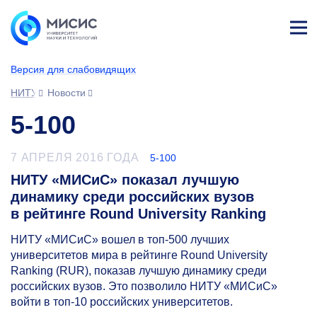
Лич
ны
Версия для слабовидящих
й
каб
НИТУ МИСИС
Новости
ине
т
5-100
7 АПРЕЛЯ 2016 ГОДА
5-100
НИТУ «МИСиС» показал лучшую
динамику среди российских вузов
в рейтинге Round University Ranking
НИТУ «МИСиС» вошел в топ-500 лучших
университетов мира в рейтинге Round University
Ranking (RUR), показав лучшую динамику среди
российских вузов. Это позволило НИТУ «МИСиС»
войти в топ-10 российских университетов.