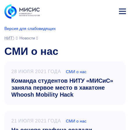
Лич
ны
Версия для слабовидящих
й
каб
НИТУ МИСИС
Новости
ине
т
СМИ о нас
28 ИЮЛЯ 2021 ГОДА
СМИ о нас
Команда студентов НИТУ «МИСиС»
заняла первое место в хакатоне
Whoosh Mobility Hack
21 ИЮЛЯ 2021 ГОДА
СМИ о нас