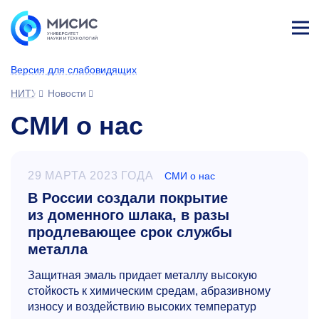
Лич
ны
Версия для слабовидящих
й
каб
НИТУ МИСИС
Новости
ине
т
СМИ о нас
29 МАРТА 2023 ГОДА
СМИ о нас
В России создали покрытие
из доменного шлака, в разы
продлевающее срок службы
металла
Защитная эмаль придает металлу высокую
стойкость к химическим средам, абразивному
износу и воздействию высоких температур