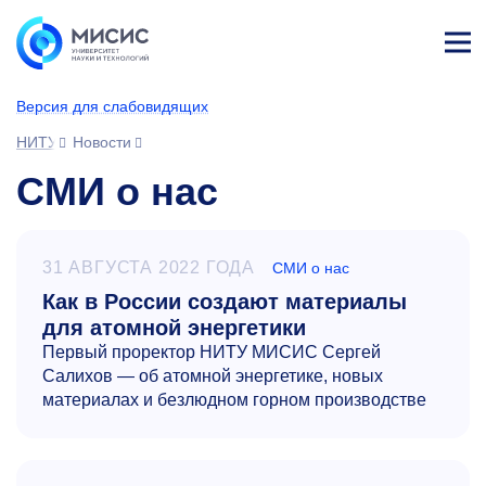
Лич
ны
Версия для слабовидящих
й
каб
НИТУ МИСИС
Новости
ине
т
СМИ о нас
31 АВГУСТА 2022 ГОДА
СМИ о нас
Как в России создают материалы
для атомной энергетики
Первый проректор НИТУ МИСИС Сергей
Салихов — об атомной энергетике, новых
материалах и безлюдном горном производстве