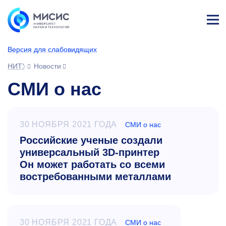
Лич
ны
Версия для слабовидящих
й
каб
НИТУ МИСИС
Новости
ине
т
СМИ о нас
30 НОЯБРЯ 2021 ГОДА
СМИ о нас
Российские ученые создали
универсальный 3D-принтер
Он может работать со всеми
востребованными металлами
30 НОЯБРЯ 2021 ГОДА
СМИ о нас