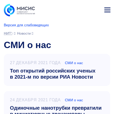
Лич
ны
Версия для слабовидящих
й
каб
НИТУ МИСИС
Новости
ине
т
СМИ о нас
27 ДЕКАБРЯ 2021 ГОДА
СМИ о нас
Топ открытий российских ученых
в 2021-м по версии РИА Новости
24 ДЕКАБРЯ 2021 ГОДА
СМИ о нас
Одиночные нанотрубки превратили