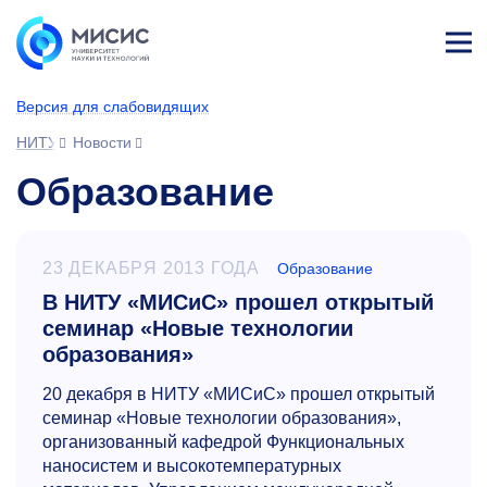
Лич
ны
Версия для слабовидящих
й
каб
НИТУ МИСИС
Новости
ине
т
Образование
23 ДЕКАБРЯ 2013 ГОДА
Образование
В НИТУ «МИСиС» прошел открытый
семинар «Новые технологии
образования»
20 декабря в НИТУ «МИСиС» прошел открытый
семинар «Новые технологии образования»,
организованный кафедрой Функциональных
наносистем и высокотемператур
ных