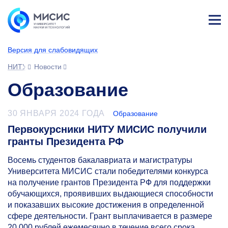
Лич
ны
Версия для слабовидящих
й
каб
НИТУ МИСИС
Новости
ине
т
Образование
30 ЯНВАРЯ 2024 ГОДА
Образование
Первокурсники НИТУ МИСИС получили
гранты Президента РФ
Восемь студентов бакалавриата и магистратуры
Университета МИСИС стали победителями конкурса
на получение грантов Президента РФ для поддержки
обучающихся, проявивших выдающиеся способности
и показавших высокие достижения в определенной
сфере деятельности. Грант выплачивается в размере
20 000 рублей ежемесячно в течение всего срока