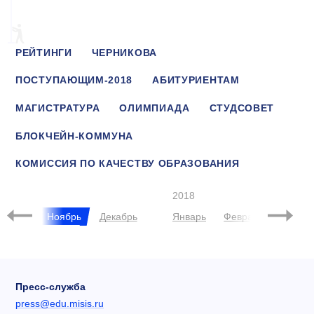
РЕЙТИНГИ
ЧЕРНИКОВА
ПОСТУПАЮЩИМ-2018
АБИТУРИЕНТАМ
МАГИСТРАТУРА
ОЛИМПИАДА
СТУДСОВЕТ
БЛОКЧЕЙН-КОММУНА
КОМИССИЯ ПО КАЧЕСТВУ ОБРАЗОВАНИЯ
СТУДЕНТЫ
ВАСИЛЬЕВА
QS BRICS
2018
ктябрь
Ноябрь
Декабрь
Январь
Февраль
Март
Пресс-служба
press@edu.misis.ru