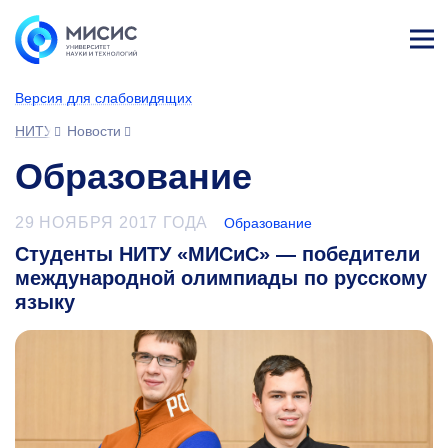
Лич
ны
Версия для слабовидящих
й
каб
НИТУ МИСИС
Новости
ине
т
Образование
29 НОЯБРЯ 2017 ГОДА
Образование
Студенты НИТУ «МИСиС» — победители
международной олимпиады по русскому
языку