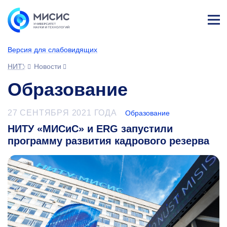
Лич
ны
Версия для слабовидящих
й
каб
НИТУ МИСИС
Новости
ине
т
Образование
27 СЕНТЯБРЯ 2021 ГОДА
Образование
НИТУ «МИСиС» и ERG запустили
программу развития кадрового резерва