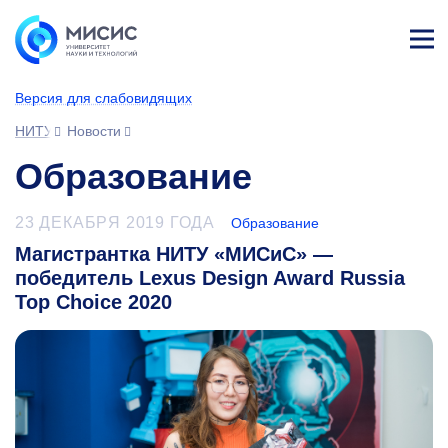
Лич
ны
Версия для слабовидящих
й
каб
НИТУ МИСИС
Новости
ине
т
Образование
23 ДЕКАБРЯ 2019 ГОДА
Образование
Магистрантка НИТУ «МИСиС» —
победитель Lexus Design Award Russia
Top Choice 2020