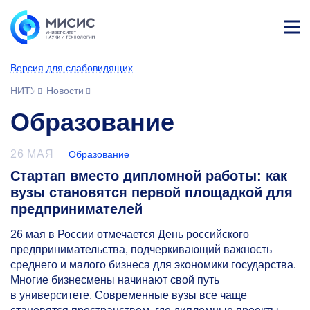
Лич
ны
Версия для слабовидящих
й
каб
НИТУ МИСИС
Новости
ине
т
Образование
26 МАЯ
Образование
Стартап вместо дипломной работы: как
вузы становятся первой площадкой для
предпринимателей
26 мая в России отмечается День российского
предпринимательства, подчеркивающий важность
среднего и малого бизнеса для экономики государства.
Многие бизнесмены начинают свой путь
в университете. Современные вузы все чаще