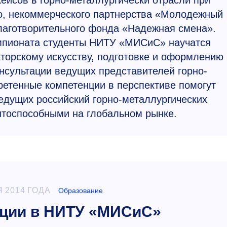
ейсов в горно-металлургическй отрасли при
о, некоммерческого партнерства «Молодежный
лаготворительного фонда «Надежная смена».
емпионата студенты НИТУ «МИСиС» научатся
аторскому искусству, подготовке и оформлению
онсультации ведущих представителей горно-
ретенные компетенции в перспективе помогут
едущих российский горно-металлургических
нтоспособными на глобальном рынке.
 2014 ГОДА
Образование
ции в НИТУ «МИСиС»