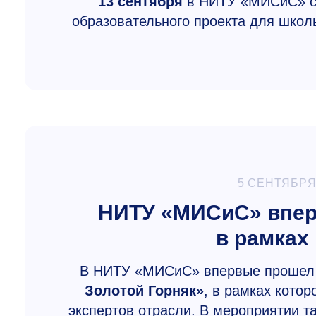
13 сентября
в НИТУ «МИСиС» сос
образовательного проекта для школь
5 СЕНТЯБРЯ
НИТУ «МИСиС» впер
в рамках
В НИТУ «МИСиС» впервые прошел
Золотой Горняк»
, в рамках кото
экспертов отрасли. В мероприятии т