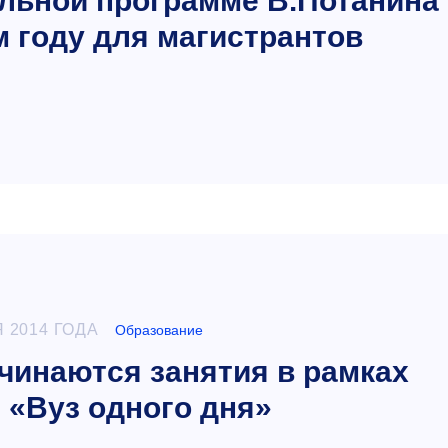
льной программе В.Потанина
м году для магистрантов
 2014 ГОДА
Образование
инаются занятия в рамках
«Вуз одного дня»