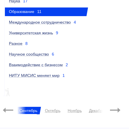
Наука
17
Образование
11
Международное сотрудничество
4
Университетская жизнь
9
Разное
8
Научное сообщество
6
Взаимодействие с бизнесом
2
НИТУ МИСИС меняет мир
1
OPEN DOORS
РЕЙТИНГИ
THE
2021
Август
Сентябрь
Октябрь
Ноябрь
Декабрь
Янва