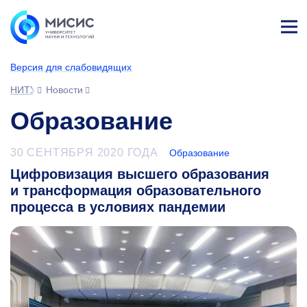
Лич
ны
Версия для слабовидящих
й
каб
НИТУ МИСИС
Новости
ине
т
Образование
30 СЕНТЯБРЯ 2020 ГОДА
Образование
Цифровизация высшего образования
и трансформация образовательного
процесса в условиях пандемии