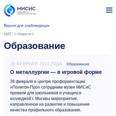
Лич
ны
Версия для слабовидящих
й
каб
НИТУ МИСИС
Новости
ине
т
Образование
28 ФЕВРАЛЯ 2014 ГОДА
Образование
О металлургии — в игровой форме
26 февраля в центре профориентации
«Полигон-Про» сотрудники музея МИСиС
провели для школьников и учащихся
колледжей г. Москвы мероприятие,
направленное на развитие и повышение
качества профильного образования.