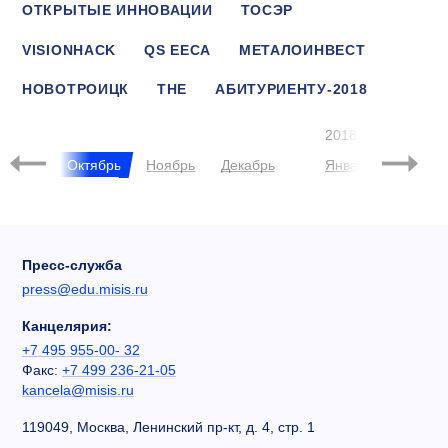
ОТКРЫТЫЕ ИННОВАЦИИ
ТОСЭР
VISIONHACK
QS EECA
МЕТАЛОИНВЕСТ
НОВОТРОИЦК
THE
АБИТУРИЕНТУ-2018
ПОСТУПАЮЩИМ
СНГ
2018
нтябрь
Октябрь
Ноябрь
Декабрь
Январь
Феврал
Пресс-служба
press@edu.misis.ru
Канцелярия:
+7 495 955-00- 32
Факс:
+7 499 236-21-05
kancela@misis.ru
119049, Москва, Ленинский пр-кт, д. 4, стр. 1