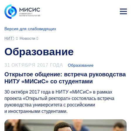
Лич
ны
Версия для слабовидящих
й
каб
НИТУ МИСИС
Новости
ине
т
Образование
31 ОКТЯБРЯ 2017 ГОДА
Образование
Открытое общение: встреча руководства
НИТУ «МИСиС» со студентами
30 октября 2017
года в НИТУ «МИСиС» в рамках
проекта «Открытый ректорат» состоялась встреча
руководства университета с российскими
и иностранными студентами.