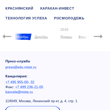
КРАСНЯНСКИЙ
КАРАКАН-ИНВЕСТ
ТЕХНОЛОГИЯ УСПЕХА
РОСМОЛОДЕЖЬ
CUP MISIS CASE
НОРНИКЕЛЬ
2018
ктябрь
Ноябрь
Декабрь
Январь
Февраль
Март
Пресс-служба
press@edu.misis.ru
Канцелярия:
+7 495 955-00- 32
Факс:
+7 499 236-21-05
kancela@misis.ru
119049, Москва, Ленинский пр-кт, д. 4, стр. 1