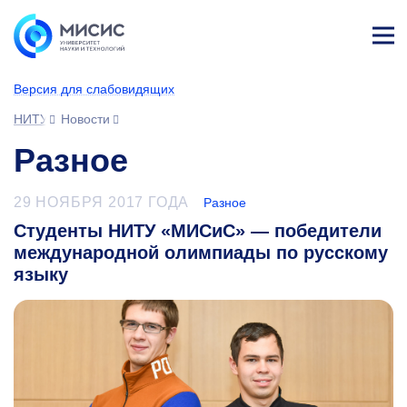
Лич
ны
Версия для слабовидящих
й
каб
НИТУ МИСИС
Новости
ине
т
Разное
29 НОЯБРЯ 2017 ГОДА
Разное
Студенты НИТУ «МИСиС» — победители
международной олимпиады по русскому
языку