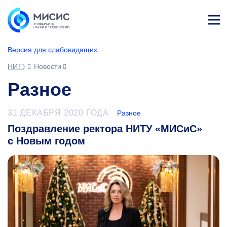
Лич
ны
Версия для слабовидящих
й
каб
НИТУ МИСИС
Новости
ине
т
Разное
31 ДЕКАБРЯ 2020 ГОДА
Разное
Поздравление ректора НИТУ «МИСиС»
с Новым годом